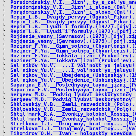
Porudominskiy_V.I.__Jizn',_ty_s_cel'yu_mn
Porudominskiy_V.I.__Jizn'_i_slovo_(Dal').
Porudominskiy_V.I.__Jizn'_i_slovo_(Dal').
Repin_L.B.__Dvajdy_pervyy_(Ogyust_Pikar).
Repin_L.B.__Dvajdy_pervyy_(Ogyust_Pikar).
Repin_L.B.__Lyudi_i_formuly.(1972).[djv].
Repin_L.B.__Lyudi_i_formuly.(1972).[pdf].
Rojdenie_vesny_(Savrasov).(1973).[djv].zi
Rojdenie_vesny_(Savrasov).(1973).[pdf].zi
Roziner_F.Ya.__Gimn_solncu_(Chyurlenis).(
Roziner_F.Ya.__Gimn_solncu_(Chyurlenis).(
Roziner_F.Ya.__Tokkata_jizni_(Prokof'ev).
Roziner_F.Ya.__Tokkata_jizni_(Prokof'ev).
Sal'nikov_Yu.V.__...I_vol'nost'yu_jaluyu!
Sal'nikov_Yu.V.__...I_vol'nost'yu_jaluyu!
Sal'nikov_Yu.V.__Ubejdenie_(Ushinskiy).(1
Sal'nikov_Yu.V.__Ubejdenie_(Ushinskiy).(1
Saparina_E.V.__Poslednyaya_tayna_jizni_(P
Saparina_E.V.__Poslednyaya_tayna_jizni_(P
Sergeev_M.D.__Podvig_lyubvi_beskorystnoy_
Sergeev_M.D.__Podvig_lyubvi_beskorystnoy_
Shklovskiy_V.B.__Zemli_razvedchik_(Polo).
Shklovskiy_V.B.__Zemli_razvedchik_(Polo).
Shtil'mark_R.A.__Zvonkiy_kolokol_Rossii_(
Shtil'mark_R.A.__Zvonkiy_kolokol_Rossii_(
Strelkova_I.I.__Drug_moy,_brat_moy..._(Va
Strelkova_I.I.__Drug_moy,_brat_moy..._(Va
Tihomirov_O.N.__Ivan_-_holopskiy_voevoda_