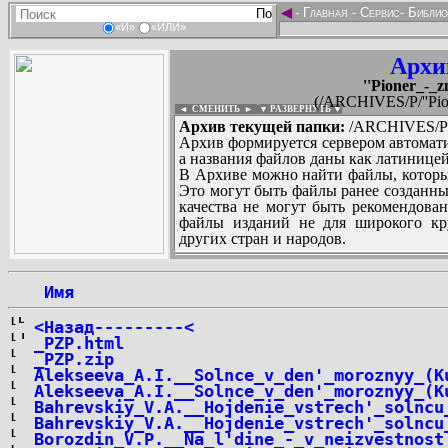
◄
-
Главная
-
Сервис
-
Библио
«И»
«ИЛИ»
Архи
''Pioner_-_z
(/ARCHIVES/P/''Pion
◄ СМЕНИТЬ
►
|
▼ РАЗВЕРНУТЬ ▼
Архив текущей папки:
/ARCHIVES/P/''P
Архив формируется сервером автомати
а названия файлов даны как латиницей
В Архиве можно найти файлы, которы
Это могут быть файлы ранее созданны
качества не могут быть рекомендован
файлы изданий не для широкого кру
других стран и народов.
 Имя
...
<Назад---------<
_PZP.html
_PZP.zip
Alekseeva_A.I.__Solnce_v_den'_moroznyy_(K
Alekseeva_A.I.__Solnce_v_den'_moroznyy_(K
Bahrevskiy_V.A.__Hojdenie_vstrech'_solncu
Bahrevskiy_V.A.__Hojdenie_vstrech'_solncu
Borozdin_V.P.__Na_l'dine_-_v_neizvestnost