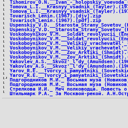
Tihomirov_O.N.__Ivan_-_holopskiy_voevoda_
Tomova_L.I.__Krasnyy_vsadnik_(Tayler).(19
Tomova_L.I.__Krasnyy_vsadnik_(Tayler).(19
Tovarisch_Lenin.(1967).[djv].zip
Tovarisch_Lenin.(1967).[pdf].zip
Uspenskiy_V.D.__Starosta_Strany_Sovetov_(
Uspenskiy_V.D.__Starosta_Strany_Sovetov_(
Voskoboynikov_V.M.__Soldat_revolyucii_(En
Voskoboynikov_V.M.__Soldat_revolyucii_(En
Voskoboynikov_V.M.__Velikiy_vrachevatel'_
Voskoboynikov_V.M.__Velikiy_vrachevatel'_
Voskoboynikov_V.M.__Zov_Arktiki_(Shmidt).
Voskoboynikov_V.M.__Zov_Arktiki_(Shmidt).
Yakovlev_A.S.__Skvoz'_l'dy_(Amundsen).(19
Yakovlev_A.S.__Skvoz'_l'dy_(Amundsen).(19
Yarov_R.E.__Tvorcy_i_pamyatniki_(Sovetski
Yarov_R.E.__Tvorcy_i_pamyatniki_(Sovetski
Подгородников М.И._ Восьмая муза (Новиков
Подгородников М.И._ Восьмая муза (Новиков
Стрелкова И.И._ Меч полководца. Повесть о
Штильмарк Р.А._ За Москвой-рекой. А.Н.Ост