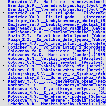
Borozdin_V.P.__Na_l'dine_-_v_neizvestnost
Brandis_E.P.__Vperedsmotryaschiy_(Jyul'_V
Brandis_E.P.__Vperedsmotryaschiy_(Jyul'_V
Dmitriev_Yu.D.__Eti_tri_goda..._(internac
Dmitriev_Yu.D.__Eti_tri_goda..._(internac
Dmitriev_Yu.D.__Neobyknovennyy_ohotnik_(B
Dmitriev_Yu.D.__Neobyknovennyy_ohotnik_(B
Emel'yanov_B.A.__O_smelom_vsadnike_(Gayda
Emel'yanov_B.A.__O_smelom_vsadnike_(Gayda
Fazin_Z.I.__Za_velikoe_delo_lyubvi_(Yakov
Fazin_Z.I.__Za_velikoe_delo_lyubvi_(Yakov
Fomichev_N.A.__Vo_imya_istiny_i_dobrodete
Fomichev_N.A.__Vo_imya_istiny_i_dobrodete
Golovanov_Ya.K.__Marsianin_(Cander).(1985
Golovanov_Ya.K.__Marsianin_(Cander).(1985
Golubev_G.N.__Velikiy_seyatel'_(Vavilov).
Golubev_G.N.__Velikiy_seyatel'_(Vavilov).
Golubev_G.N.__Vskolyhnuvshiy_mir_(Darvin)
Golubev_G.N.__Vskolyhnuvshiy_mir_(Darvin)
Jitomirskiy_S.V.__Uchenyy_iz_Sirakuz_(Arh
Jitomirskiy_S.V.__Uchenyy_iz_Sirakuz_(Arh
Kachaev_Yu.G.__...I_gnevaetsya_okean_(Rez
Kachaev_Yu.G.__...I_gnevaetsya_okean_(Rez
Kolosova_N.V.__I_ya_otkroyu_zemlyu..._(Gl
Kolosova_N.V.__I_ya_otkroyu_zemlyu..._(Gl
Kolosova_N.V.__Na_ekrane_-_podvig_(Schuki
Kolosova_N.V.__Na_ekrane_-_podvig_(Schuki
Lebedev_V.A.__Maestro_bor'by_(Verdi).(197