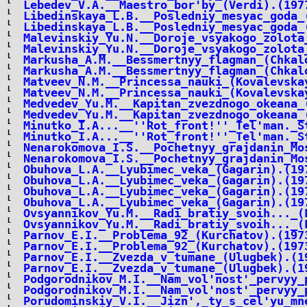
Lebedev_V.A.__Maestro_bor'by_(Verdi).(197
Libedinskaya_L.B.__Posledniy_mesyac_goda_
Libedinskaya_L.B.__Posledniy_mesyac_goda_
Malevinskiy_Yu.N.__Doroje_vsyakogo_zolota
Malevinskiy_Yu.N.__Doroje_vsyakogo_zolota
Markusha_A.M.__Bessmertnyy_flagman_(Chkal
Markusha_A.M.__Bessmertnyy_flagman_(Chkal
Matveev_N.M.__Princessa_nauki_(Kovalevska
Matveev_N.M.__Princessa_nauki_(Kovalevska
Medvedev_Yu.M.__Kapitan_zvezdnogo_okeana_
Medvedev_Yu.M.__Kapitan_zvezdnogo_okeana_
Minutko_I.A...__''Rot_front!''_Tel'man._S
Minutko_I.A...__''Rot_front!''_Tel'man._S
Nenarokomova_I.S.__Pochetnyy_grajdanin_Mo
Nenarokomova_I.S.__Pochetnyy_grajdanin_Mo
Obuhova_L.A.__Lyubimec_veka_(Gagarin).(19
Obuhova_L.A.__Lyubimec_veka_(Gagarin).(19
Obuhova_L.A.__Lyubimec_veka_(Gagarin).(19
Obuhova_L.A.__Lyubimec_veka_(Gagarin).(19
Ovsyannikov_Yu.M.__Radi_bratiy_svoih..._(
Ovsyannikov_Yu.M.__Radi_bratiy_svoih..._(
Parnov_E.I.__Problema_92_(Kurchatov).(197
Parnov_E.I.__Problema_92_(Kurchatov).(197
Parnov_E.I.__Zvezda_v_tumane_(Ulugbek).(1
Parnov_E.I.__Zvezda_v_tumane_(Ulugbek).(1
Podgorodnikov_M.I.__Nam_vol'nost'_pervyy_
Podgorodnikov_M.I.__Nam_vol'nost'_pervyy_
Porudominskiy_V.I.__Jizn',_ty_s_cel'yu_mn