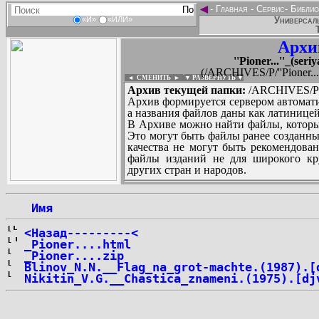
◄
-
Главная
-
Сервис
-
Библио
Универсаль
«И»
«ИЛИ»
Архи
''Pioner...''_(ser
(/ARCHIVES/P/''Pioner...'
◄ СМЕНИТЬ
►
|
▼ РАЗВЕРНУТЬ ▼
Архив текущей папки:
/ARCHIVES/P/''P
Архив формируется сервером автомати
а названия файлов даны как латиницей
В Архиве можно найти файлы, которы
Это могут быть файлы ранее созданны
качества не могут быть рекомендован
файлы изданий не для широкого кру
других стран и народов.
 Имя
...
<Назад---------<
_Pioner....html
_Pioner....zip
Blinov_N.N.__Flag_na_grot-machte.(1987).[
Nikitin_V.G.__Chastica_znameni.(1975).[dj