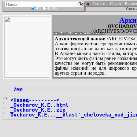
◄
-
Главная
-
Сервис
-
Библио
Универ
«И»
«ИЛИ»
Архи
OVCHAROV_K
(/ARCHIVES/O/OVCHA
◄ СМЕНИТЬ
►
|
▼ РАЗВЕРНУТЬ ▼
Архив текущей папки:
/ARCHIVES/O/
Архив формируется сервером автомати
а названия файлов даны как латиницей
В Архиве можно найти файлы, которы
Это могут быть файлы ранее созданны
качества не могут быть рекомендован
файлы изданий не для широкого кру
других стран и народов.
 Имя
...
<Назад---------<
_Ovcharov_K.E..html
_Ovcharov_K.E..zip
Ovcharov_K.E...__Vlast'_cheloveka_nad_jiz