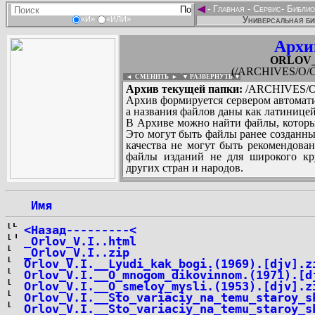
◄
-
Главная
-
Сервис
-
Библио
Универсальная би
«И»
«ИЛИ»
Архи
ORLOV_V
(/ARCHIVES/O/O
◄ СМЕНИТЬ
►
|
▼ РАЗВЕРНУТЬ ▼
Архив текущей папки:
/ARCHIVES/O/
Архив формируется сервером автомати
а названия файлов даны как латиницей
В Архиве можно найти файлы, которы
Это могут быть файлы ранее созданны
качества не могут быть рекомендован
файлы изданий не для широкого кру
других стран и народов.
 Имя
...
<Назад---------<
_Orlov_V.I..html
_Orlov_V.I..zip
Orlov_V.I.__Lyudi_kak_bogi.(1969).[djv].z
Orlov_V.I.__O_mnogom_dikovinnom.(1971).[d
Orlov_V.I.__O_smeloy_mysli.(1953).[djv].z
Orlov_V.I.__Sto_variaciy_na_temu_staroy_s
Orlov_V.I.__Sto_variaciy_na_temu_staroy_s