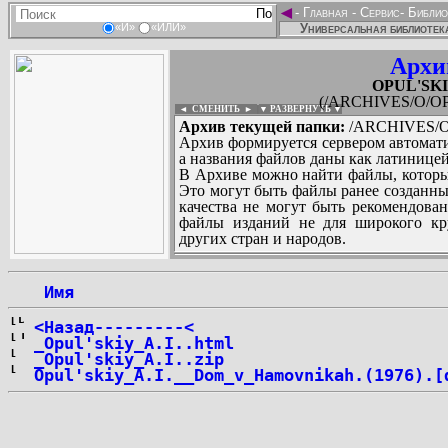
◄
-
Главная
-
Сервис
-
Библио
Универсальная библиотека
«И»
«ИЛИ»
Архи
OPUL'SKIY
(/ARCHIVES/O/OPUL
◄ СМЕНИТЬ
►
|
▼ РАЗВЕРНУТЬ ▼
Архив текущей папки:
/ARCHIVES/O/O
Архив формируется сервером автомати
а названия файлов даны как латиницей
В Архиве можно найти файлы, которы
Это могут быть файлы ранее созданны
качества не могут быть рекомендован
файлы изданий не для широкого кру
других стран и народов.
 Имя
...
<Назад---------<
_Opul'skiy_A.I..html
_Opul'skiy_A.I..zip
Opul'skiy_A.I.__Dom_v_Hamovnikah.(1976).[