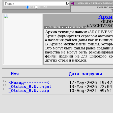
◄
-
Главная
-
Сервис
-
Библио
Универсаль
«И»
«ИЛИ»
Т
Архи
OLDIS
(/ARCHIVES/O
◄ СМЕНИТЬ
►
|
▼ РАЗВЕРНУТЬ ▼
Архив текущей папки:
/ARCHIVES/O/
Архив формируется сервером автомати
а названия файлов даны как латиницей
В Архиве можно найти файлы, которы
Это могут быть файлы ранее созданны
качества не могут быть рекомендован
файлы изданий не для широкого кру
других стран и народов.
 Имя
Дата загрузки
...
<Назад---------<
_Oldiss_B.U..html
_Oldiss_B.U..zip