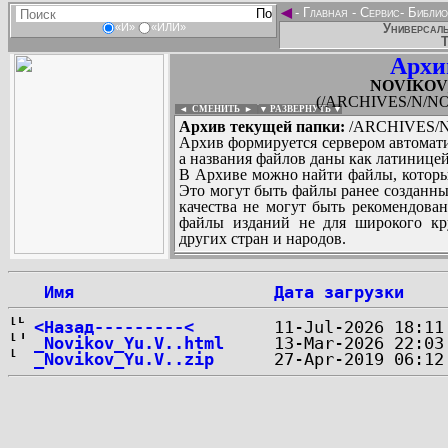
◄
-
Главная
-
Сервис
-
Библио
Универсаль
«И»
«ИЛИ»
Т
Архи
NOVIKOV_Y
(/ARCHIVES/N/NOV
◄ СМЕНИТЬ
►
|
▼ РАЗВЕРНУТЬ ▼
Архив текущей папки:
/ARCHIVES/N/
Архив формируется сервером автомати
а названия файлов даны как латиницей
В Архиве можно найти файлы, которы
Это могут быть файлы ранее созданны
качества не могут быть рекомендован
файлы изданий не для широкого кру
других стран и народов.
 Имя
Дата загрузки
...
<Назад---------<
_Novikov_Yu.V..html
_Novikov_Yu.V..zip