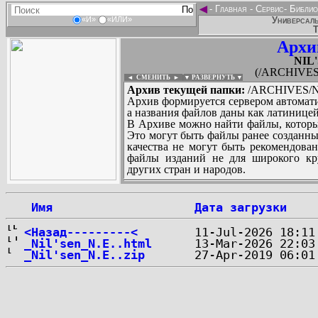
◄
-
Главная
-
Сервис
-
Библио
Универсаль
«И»
«ИЛИ»
Т
Архи
NIL'
(/ARCHIVES/
◄ СМЕНИТЬ
►
|
▼ РАЗВЕРНУТЬ ▼
Архив текущей папки:
/ARCHIVES/N/N
Архив формируется сервером автомати
а названия файлов даны как латиницей
В Архиве можно найти файлы, которы
Это могут быть файлы ранее созданны
качества не могут быть рекомендован
файлы изданий не для широкого кру
других стран и народов.
 Имя
Дата загрузки
...
<Назад---------<
_Nil'sen_N.E..html
_Nil'sen_N.E..zip