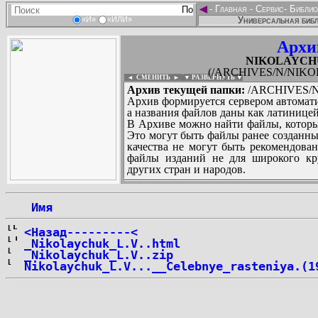
◄
-
Главная
-
Сервис
-
Библио
Универсальная библ
«И»
«ИЛИ»
Архи
NIKOLAYCHUK
(/ARCHIVES/N/NIKOL
◄ СМЕНИТЬ
►
|
▼ РАЗВЕРНУТЬ ▼
Архив текущей папки:
/ARCHIVES/N/
Архив формируется сервером автомати
а названия файлов даны как латиницей
В Архиве можно найти файлы, которы
Это могут быть файлы ранее созданны
качества не могут быть рекомендован
файлы изданий не для широкого кру
других стран и народов.
 Имя
...
<Назад---------<
_Nikolaychuk_L.V..html
_Nikolaychuk_L.V..zip
Nikolaychuk_L.V...__Celebnye_rasteniya.(1