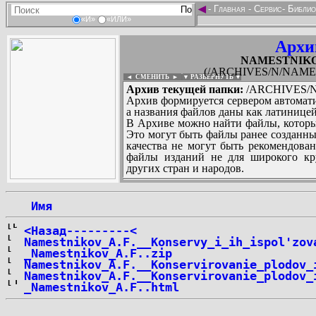
◄
-
Главная
-
Сервис
-
Библио
«И»
«ИЛИ»
Архи
NAMESTNIKOV
(/ARCHIVES/N/NAMEST
◄ СМЕНИТЬ
►
|
▼ РАЗВЕРНУТЬ ▼
Архив текущей папки:
/ARCHIVES/N/
Архив формируется сервером автомати
а названия файлов даны как латиницей
В Архиве можно найти файлы, которы
Это могут быть файлы ранее созданны
качества не могут быть рекомендован
файлы изданий не для широкого кру
других стран и народов.
 Имя
...
<Назад---------<
Namestnikov_A.F.__Konservy_i_ih_ispol'zov
_Namestnikov_A.F..zip
Namestnikov_A.F.__Konservirovanie_plodov_
Namestnikov_A.F.__Konservirovanie_plodov_
_Namestnikov_A.F..html