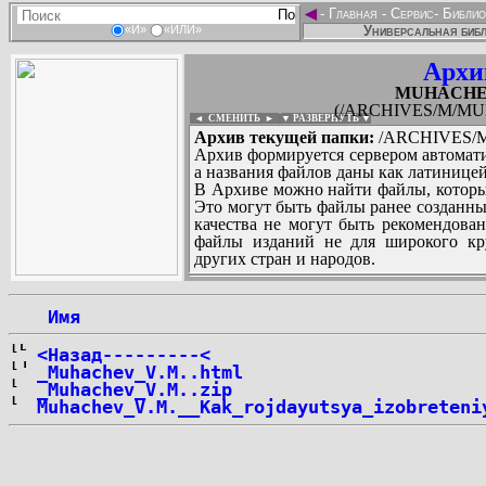
◄
-
Главная
-
Сервис
-
Библио
Универсальная библ
«И»
«ИЛИ»
Архи
MUHACHEV_
(/ARCHIVES/M/MUH
◄ СМЕНИТЬ
►
|
▼ РАЗВЕРНУТЬ ▼
Архив текущей папки:
/ARCHIVES/M
Архив формируется сервером автомати
а названия файлов даны как латиницей
В Архиве можно найти файлы, которы
Это могут быть файлы ранее созданны
качества не могут быть рекомендован
файлы изданий не для широкого кру
других стран и народов.
 Имя
...
<Назад---------<
_Muhachev_V.M..html
_Muhachev_V.M..zip
Muhachev_V.M.__Kak_rojdayutsya_izobreteni