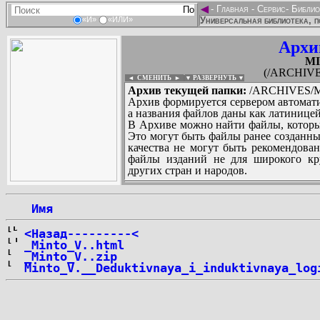
◄
-
Главная
-
Сервис
-
Библио
Универсальная библиотека, п
«И»
«ИЛИ»
Архи
MI
(/ARCHIVE
◄ СМЕНИТЬ
►
|
▼ РАЗВЕРНУТЬ ▼
Архив текущей папки:
/ARCHIVES/M/
Архив формируется сервером автомати
а названия файлов даны как латиницей
В Архиве можно найти файлы, которы
Это могут быть файлы ранее созданны
качества не могут быть рекомендован
файлы изданий не для широкого кру
других стран и народов.
 Имя
...
<Назад---------<
_Minto_V..html
_Minto_V..zip
Minto_V.__Deduktivnaya_i_induktivnaya_log