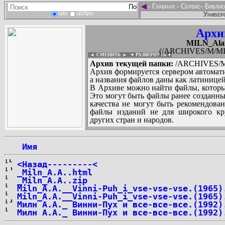
◄
-
Главная
-
Сервис
-
Библио
Универс
«И»
«ИЛИ»
Архи
MILN_Alan_
(/ARCHIVES/M/MILN
◄ СМЕНИТЬ
►
|
▼ РАЗВЕРНУТЬ ▼
Архив текущей папки:
/ARCHIVES/M/M
Архив формируется сервером автомати
а названия файлов даны как латиницей
В Архиве можно найти файлы, которы
Это могут быть файлы ранее созданны
качества не могут быть рекомендован
файлы изданий не для широкого кру
других стран и народов.
 Имя
...
<Назад---------<
_Miln_A.A..html
_Miln_A.A..zip
Miln_A.A.__Vinni-Puh_i_vse-vse-vse.(1965)
Miln_A.A.__Vinni-Puh_i_vse-vse-vse.(1965)
Милн А.А._ Винни-Пух и все-все-все.(1992)
Милн А.А._ Винни-Пух и все-все-все.(1992)