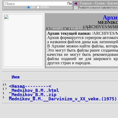
◄
-
Главная
-
Сервис
-
Библио
Универсальная библиотека
«И»
«ИЛИ»
Архи
MEDNIKOV
(/ARCHIVES/M/MED
◄ СМЕНИТЬ
►
|
▼ РАЗВЕРНУТЬ ▼
Архив текущей папки:
/ARCHIVES/M/
Архив формируется сервером автомати
а названия файлов даны как латиницей
В Архиве можно найти файлы, которы
Это могут быть файлы ранее созданны
качества не могут быть рекомендован
файлы изданий не для широкого кру
других стран и народов.
 Имя
...
<Назад---------<
_Mednikov_B.M..html
_Mednikov_B.M..zip
Mednikov_B.M.__Darvinizm_v_XX_veke.(1975)