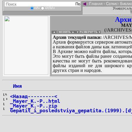
◄
-
Главная
-
Сервис
-
Библио
Универсаль
«И»
«ИЛИ»
Т
Архи
MAYE
(/ARCHIVES/
◄ СМЕНИТЬ
►
|
▼ РАЗВЕРНУТЬ ▼
Архив текущей папки:
/ARCHIVES/M/
Архив формируется сервером автомати
а названия файлов даны как латиницей
В Архиве можно найти файлы, которы
Это могут быть файлы ранее созданны
качества не могут быть рекомендован
файлы изданий не для широкого кру
других стран и народов.
 Имя
...
<Назад---------<
_Mayer_K.-P..html
_Mayer_K.-P..zip
Gepatit_i_posledstviya_gepatita.(1999).[d