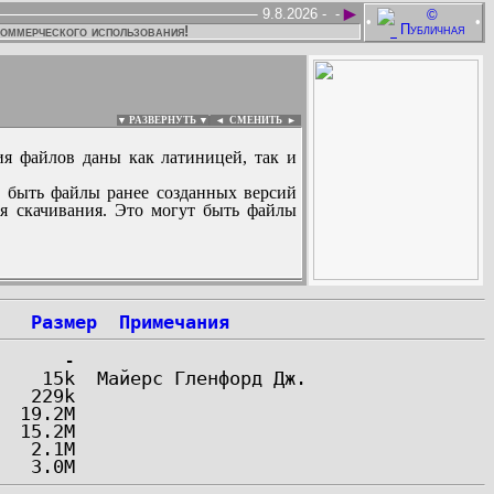
►
9.8.2026 -
-
•
•
коммерческого использования!
▼ РАЗВЕРНУТЬ ▼
|
◄
СМЕНИТЬ ►
ия файлов даны как латиницей, так и
 быть файлы ранее созданных версий
ля скачивания. Это могут быть файлы
:
Размер
Примечания