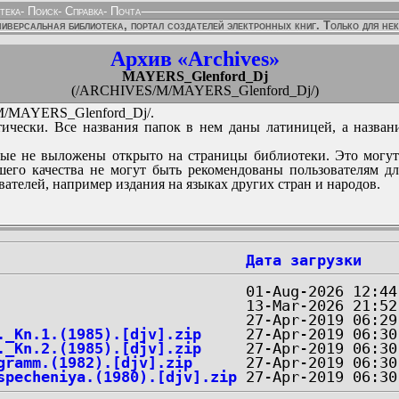
тека
-
Поиск
-
Справка
-
Почта
иверсальная библиотека, портал создателей электронных книг. Только для не
Архив «Archives»
MAYERS_Glenford_Dj
(/ARCHIVES/M/MAYERS_Glenford_Dj/)
/MAYERS_Glenford_Dj/.
ически. Все названия папок в нем даны латиницей, а назван
ые не выложены открыто на страницы библиотеки. Это могут
его качества не могут быть рекомендованы пользователям д
вателей, например издания на языках других стран и народов.
Дата загрузки
._Kn.1.(1985).[djv].zip
._Kn.2.(1985).[djv].zip
gramm.(1982).[djv].zip
specheniya.(1980).[djv].zip