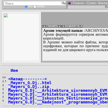
◄
-
Главная
-
Сервис
-
Библио
Ун
«И»
«ИЛИ»
◄ СМЕНИТЬ
►
|
▼ РАЗВЕРНУТЬ ▼
Архив текущей папки:
/ARCHIVES/M
Архив формируется сервером автомат
кириллицей.
В Архиве можно найти файлы, котор
оцифровки, которые по причине худш
изданий не для широкого круга пользо
...
 Имя
<Назад---------<
_Mayers_G.Dj..html
_Mayers_G.Dj..zip
Mayers_G.Dj.__Arhitektura_sivremennyh_EVM
Mayers_G.Dj.__Arhitektura_sivremennyh_EVM
Mayers_G.Dj.__Iskusstvo_testirovaniya_pro
Mayers_G.Dj.__Nadejnost'_programmnogo_obe