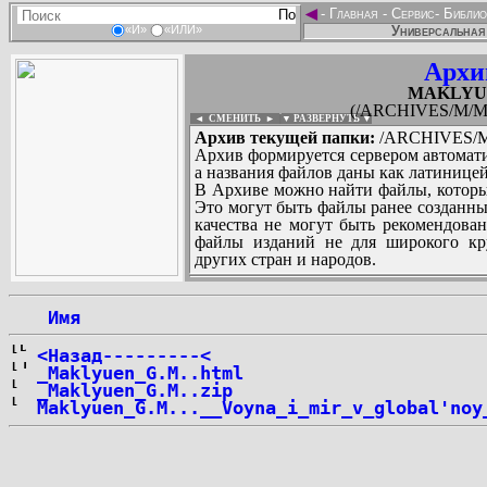
◄
-
Главная
-
Сервис
-
Библио
Универсальная 
«И»
«ИЛИ»
Архи
MAKLYUE
(/ARCHIVES/M/MA
◄ СМЕНИТЬ
►
|
▼ РАЗВЕРНУТЬ ▼
Архив текущей папки:
/ARCHIVES/M/
Архив формируется сервером автомати
а названия файлов даны как латиницей
В Архиве можно найти файлы, которы
Это могут быть файлы ранее созданны
качества не могут быть рекомендован
файлы изданий не для широкого кру
других стран и народов.
 Имя
...
<Назад---------<
_Maklyuen_G.M..html
_Maklyuen_G.M..zip
Maklyuen_G.M...__Voyna_i_mir_v_global'noy