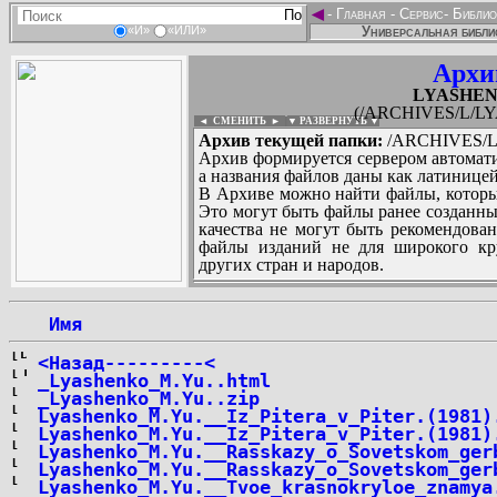
◄
-
Главная
-
Сервис
-
Библио
Универсальная библи
«И»
«ИЛИ»
Архи
LYASHENK
(/ARCHIVES/L/LY
◄ СМЕНИТЬ
►
|
▼ РАЗВЕРНУТЬ ▼
Архив текущей папки:
/ARCHIVES/L/
Архив формируется сервером автомати
а названия файлов даны как латиницей
В Архиве можно найти файлы, которы
Это могут быть файлы ранее созданны
качества не могут быть рекомендован
файлы изданий не для широкого кру
других стран и народов.
 Имя
...
<Назад---------<
_Lyashenko_M.Yu..html
_Lyashenko_M.Yu..zip
Lyashenko_M.Yu.__Iz_Pitera_v_Piter.(1981)
Lyashenko_M.Yu.__Iz_Pitera_v_Piter.(1981)
Lyashenko_M.Yu.__Rasskazy_o_Sovetskom_ger
Lyashenko_M.Yu.__Rasskazy_o_Sovetskom_ger
Lyashenko_M.Yu.__Tvoe_krasnokryloe_znamya