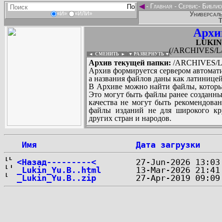
◄
-
Главная
-
Сервис
-
Библио
Универсаль
«И»
«ИЛИ»
Т
Архи
LUKIN_
(/ARCHIVES/L/
◄ СМЕНИТЬ
►
|
▼ РАЗВЕРНУТЬ ▼
Архив текущей папки:
/ARCHIVES/L/
Архив формируется сервером автомати
а названия файлов даны как латиницей
В Архиве можно найти файлы, которы
Это могут быть файлы ранее созданны
качества не могут быть рекомендован
файлы изданий не для широкого кру
других стран и народов.
 Имя
Дата загрузки
...
<Назад---------<
_Lukin_Yu.B..html
_Lukin_Yu.B..zip