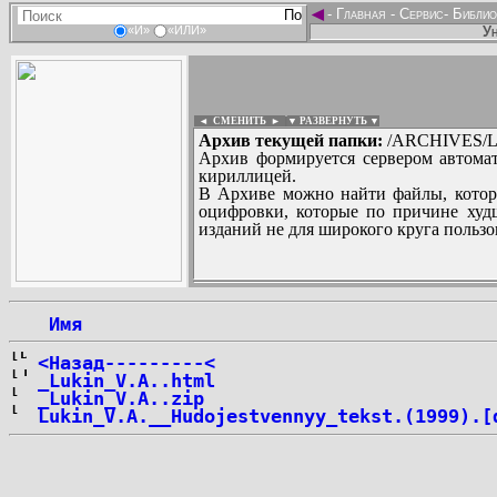
◄
-
Главная
-
Сервис
-
Библио
Ун
«И»
«ИЛИ»
◄ СМЕНИТЬ
►
|
▼ РАЗВЕРНУТЬ ▼
Архив текущей папки:
/ARCHIVES/L/
Архив формируется сервером автомат
кириллицей.
В Архиве можно найти файлы, котор
оцифровки, которые по причине худш
изданий не для широкого круга пользо
...
 Имя
<Назад---------<
_Lukin_V.A..html
_Lukin_V.A..zip
Lukin_V.A.__Hudojestvennyy_tekst.(1999).[