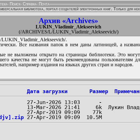
тека
-
Поиск
-
Справка
-
Почта
иверсальная библиотека, портал создателей электронных книг. Только для не
Архив «Archives»
LUKIN_Vladimir_Alekseevich
(/ARCHIVES/L/LUKIN_Vladimir_Alekseevich/)
LUKIN_Vladimir_Alekseevich/.
ически. Все названия папок в нем даны латиницей, а назван
ые не выложены открыто на страницы библиотеки. Это могут
его качества не могут быть рекомендованы пользователям д
вателей, например издания на языках других стран и народов.
Дата загрузки
Размер
Примечан
djv].zip