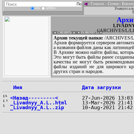
◄
-
Главная
-
Сервис
-
Библио
Универсаль
«И»
«ИЛИ»
Т
Архи
LIVADNY
(/ARCHIVES/L/LI
◄ СМЕНИТЬ
►
|
▼ РАЗВЕРНУТЬ ▼
Архив текущей папки:
/ARCHIVES/L/
Архив формируется сервером автомати
а названия файлов даны как латиницей
В Архиве можно найти файлы, которы
Это могут быть файлы ранее созданны
качества не могут быть рекомендован
файлы изданий не для широкого кру
других стран и народов.
 Имя
Дата загрузки
...
<Назад---------<
_Livadnyy_A.L..html
_Livadnyy_A.L..zip