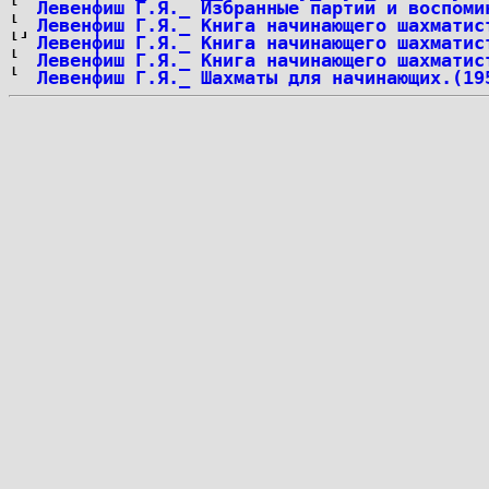
Левенфиш Г.Я._ Избранные партии и воспоми
Левенфиш Г.Я._ Книга начинающего шахматис
Левенфиш Г.Я._ Книга начинающего шахматис
Левенфиш Г.Я._ Книга начинающего шахматис
Левенфиш Г.Я._ Шахматы для начинающих.(19