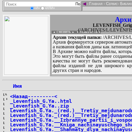
◄
-
Главная
-
Сервис
-
Библио
«И»
«ИЛИ»
Архи
LEVENFISH_Grigor
(/ARCHIVES/L/LEVENFISH_G
◄ СМЕНИТЬ
►
|
▼ РАЗВЕРНУТЬ ▼
Архив текущей папки:
/ARCHIVES/L/L
Архив формируется сервером автомати
а названия файлов даны как латиницей
В Архиве можно найти файлы, которы
Это могут быть файлы ранее созданны
качества не могут быть рекомендован
файлы изданий не для широкого кру
других стран и народов.
 Имя
...
<Назад---------<
_Levenfish_G.Ya..html
_Levenfish_G.Ya..zip
Levenfish_G.Ya._(red.)__Tretiy_mejdunarod
Levenfish_G.Ya._(red.)__Tretiy_mejdunarod
Levenfish_G.Ya.__Izbrannye_partii_i_vospo
Levenfish_G.Ya.__Kniga_nachinayuschego_sh
Levenfish_G.Ya.__Shahmaty_dlya_nachinayus