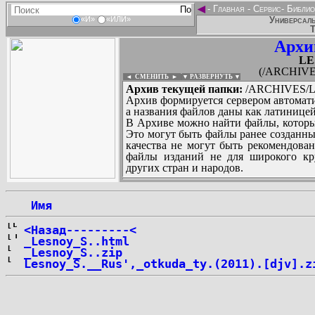
◄
-
Главная
-
Сервис
-
Библио
Универсаль
«И»
«ИЛИ»
Т
Архи
LE
(/ARCHIVE
◄ СМЕНИТЬ
►
|
▼ РАЗВЕРНУТЬ ▼
Архив текущей папки:
/ARCHIVES/L
Архив формируется сервером автомати
а названия файлов даны как латиницей
В Архиве можно найти файлы, которы
Это могут быть файлы ранее созданны
качества не могут быть рекомендован
файлы изданий не для широкого кру
других стран и народов.
 Имя
...
<Назад---------<
_Lesnoy_S..html
_Lesnoy_S..zip
Lesnoy_S.__Rus',_otkuda_ty.(2011).[djv].z