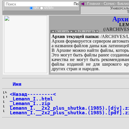
◄
-
Главная
-
Сервис
-
Библио
Универсаль
«И»
«ИЛИ»
Т
Архи
LEM
(/ARCHIVES
◄ СМЕНИТЬ
►
|
▼ РАЗВЕРНУТЬ ▼
Архив текущей папки:
/ARCHIVES/L
Архив формируется сервером автомати
а названия файлов даны как латиницей
В Архиве можно найти файлы, которы
Это могут быть файлы ранее созданны
качества не могут быть рекомендован
файлы изданий не для широкого кру
других стран и народов.
 Имя
...
<Назад---------<
_Lemann_I..html
_Lemann_I..zip
Lemann_I.__2x2_plus_shutka.(1985).[djv].z
Lemann_I.__2x2_plus_shutka.(1985).[pdf].z