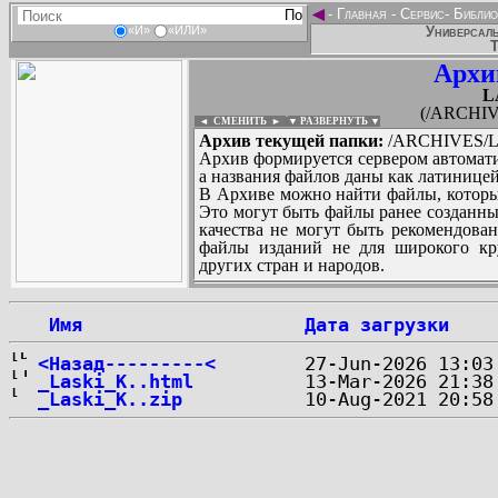
◄
-
Главная
-
Сервис
-
Библио
Универсаль
«И»
«ИЛИ»
Т
Архи
L
(/ARCHIV
◄ СМЕНИТЬ
►
|
▼ РАЗВЕРНУТЬ ▼
Архив текущей папки:
/ARCHIVES/L/
Архив формируется сервером автомати
а названия файлов даны как латиницей
В Архиве можно найти файлы, которы
Это могут быть файлы ранее созданны
качества не могут быть рекомендован
файлы изданий не для широкого кру
других стран и народов.
 Имя
Дата загрузки
...
<Назад---------<
_Laski_K..html
_Laski_K..zip