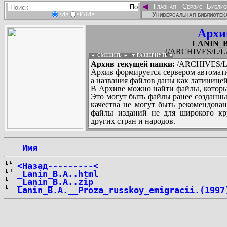
◄
-
Главная
-
Сервис
-
Библио
Универсальная библиотека
«И»
«ИЛИ»
Архи
LANIN_Bo
(/ARCHIVES/L/LA
◄ СМЕНИТЬ
►
|
▼ РАЗВЕРНУТЬ ▼
Архив текущей папки:
/ARCHIVES/L/
Архив формируется сервером автомати
а названия файлов даны как латиницей
В Архиве можно найти файлы, которы
Это могут быть файлы ранее созданны
качества не могут быть рекомендован
файлы изданий не для широкого кру
других стран и народов.
 Имя
...
<Назад---------<
_Lanin_B.A..html
_Lanin_B.A..zip
Lanin_B.A.__Proza_russkoy_emigracii.(1997