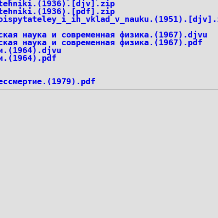
tehniki.(1936).[djv].zip
tehniki.(1936).[pdf].zip
oispytateley_i_ih_vklad_v_nauku.(1951).[djv].
ская наука и современная физика.(1967).djvu
ская наука и современная физика.(1967).pdf
и.(1964).djvu
и.(1964).pdf
ессмертие.(1979).pdf