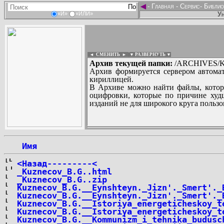
◄
-
Главная
-
Сервис
-
Библио
Ун
«И»
«ИЛИ»
◄ СМЕНИТЬ
►
|
▼ РАЗВЕРНУТЬ ▼
Архив текущей папки:
/ARCHIVES/K/
Архив формируется сервером автомат
кириллицей.
В Архиве можно найти файлы, котор
оцифровки, которые по причине худш
изданий не для широкого круга пользо
...
 Имя
<Назад---------<
_Kuznecov_B.G..html
_Kuznecov_B.G..zip
Kuznecov_B.G.__Eynshteyn._Jizn'._Smert'._
Kuznecov_B.G.__Eynshteyn._Jizn'._Smert'._
Kuznecov_B.G.__Istoriya_energeticheskoy_t
Kuznecov_B.G.__Istoriya_energeticheskoy_t
Kuznecov_B.G.__Kommunizm_i_tehnika_budusc