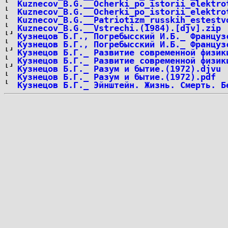
Kuznecov_B.G.__Ocherki_po_istorii_elektro
Kuznecov_B.G.__Ocherki_po_istorii_elektro
Kuznecov_B.G.__Patriotizm_russkih_estestv
Kuznecov_B.G.__Vstrechi.(1984).[djv].zip
Кузнецов Б.Г., Погребысский И.Б._ Француз
Кузнецов Б.Г., Погребысский И.Б._ Француз
Кузнецов Б.Г._ Развитие современной физик
Кузнецов Б.Г._ Развитие современной физик
Кузнецов Б.Г._ Разум и бытие.(1972).djvu
Кузнецов Б.Г._ Разум и бытие.(1972).pdf
Кузнецов Б.Г._ Эйнштейн. Жизнь. Смерть. Б