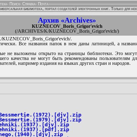
тека
-
Поиск
-
Справка
-
Почта
иверсальная библиотека, портал создателей электронных книг. Только для не
Архив «Archives»
KUZNECOV_Boris_Grigor'evich
(/ARCHIVES/K/KUZNECOV_Boris_Grigor'evich/)
KUZNECOV_Boris_Grigor'evich/.
ически. Все названия папок в нем даны латиницей, а назван
ые не выложены открыто на страницы библиотеки. Это могут
его качества не могут быть рекомендованы пользователям д
вателей, например издания на языках других стран и народов.
Bessmertie.(1972).[djv].zip
Bessmertie.(1979).[djv].zip
ehniki.(1937).[djv].zip
ehniki.(1937).[pdf].zip
hego.(1940).[djv].zip