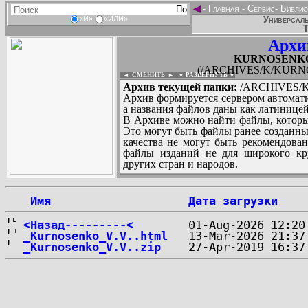
◄
-
Главная
-
Сервис
-
Библио
Универсаль
«И»
«ИЛИ»
Т
Архи
KURNOSENKO_V
(/ARCHIVES/K/KURNOS
◄ СМЕНИТЬ
►
|
▼ РАЗВЕРНУТЬ ▼
Архив текущей папки:
/ARCHIVES/K/
Архив формируется сервером автомати
а названия файлов даны как латиницей
В Архиве можно найти файлы, которы
Это могут быть файлы ранее созданны
качества не могут быть рекомендован
файлы изданий не для широкого кру
других стран и народов.
 Имя
Дата загрузки
...
<Назад---------<
_Kurnosenko_V.V..html
_Kurnosenko_V.V..zip