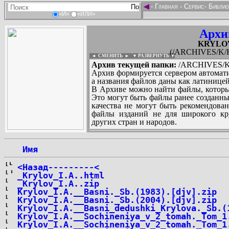
◄
-
Главная
-
Сервис
-
Библио
«И»
«ИЛИ»
Архи
KRYLOV
(/ARCHIVES/K/K
◄ СМЕНИТЬ
►
|
▼ РАЗВЕРНУТЬ ▼
Архив текущей папки:
/ARCHIVES/K/
Архив формируется сервером автомати
а названия файлов даны как латиницей
В Архиве можно найти файлы, которы
Это могут быть файлы ранее созданны
качества не могут быть рекомендован
файлы изданий не для широкого кру
других стран и народов.
 Имя
...
<Назад---------<
_Krylov_I.A..html
_Krylov_I.A..zip
Krylov_I.A.__Basni._Sb.(1983).[djv].zip
Krylov_I.A.__Basni._Sb.(2004).[djv].zip
Krylov_I.A.__Basni_dedushki_Krylova._Sb.(
Krylov_I.A.__Sochineniya_v_2_tomah._Tom_1
Krylov_I.A.__Sochineniya_v_2_tomah._Tom_1