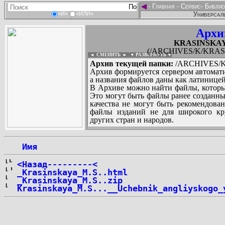
◄
-
Главная
-
Сервис
-
Библио
Универсаль
«И»
«ИЛИ»
Архи
KRASINSKAYA
(/ARCHIVES/K/KRASI
◄ СМЕНИТЬ
►
|
▼ РАЗВЕРНУТЬ ▼
Архив текущей папки:
/ARCHIVES/K/
Архив формируется сервером автомати
а названия файлов даны как латиницей
В Архиве можно найти файлы, которы
Это могут быть файлы ранее созданны
качества не могут быть рекомендован
файлы изданий не для широкого кру
других стран и народов.
 Имя
...
<Назад---------<
_Krasinskaya_M.S..html
_Krasinskaya_M.S..zip
Krasinskaya_M.S...__Uchebnik_angliyskogo_