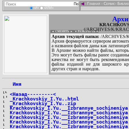
◄
-
Главная
-
Сервис
-
Библио
«И»
«ИЛИ»
Архи
KRACHKOVSKI
(/ARCHIVES/K/KRACHK
◄ СМЕНИТЬ
►
|
▼ РАЗВЕРНУТЬ ▼
Архив текущей папки:
/ARCHIVES/K/
Архив формируется сервером автомати
а названия файлов даны как латиницей
В Архиве можно найти файлы, которы
Это могут быть файлы ранее созданны
качества не могут быть рекомендован
файлы изданий не для широкого кру
других стран и народов.
 Имя
...
<Назад---------<
_Krachkovskiy_I.Yu..html
_Krachkovskiy_I.Yu..zip
Krachkovskiy_I.Yu.__Izbrannye_sochineniya
Krachkovskiy_I.Yu.__Izbrannye_sochineniya
Krachkovskiy_I.Yu.__Izbrannye_sochineniya
Krachkovskiy_I.Yu.__Izbrannye_sochineniya
Krachkovskiy_I.Yu.__Izbrannye_sochineniya