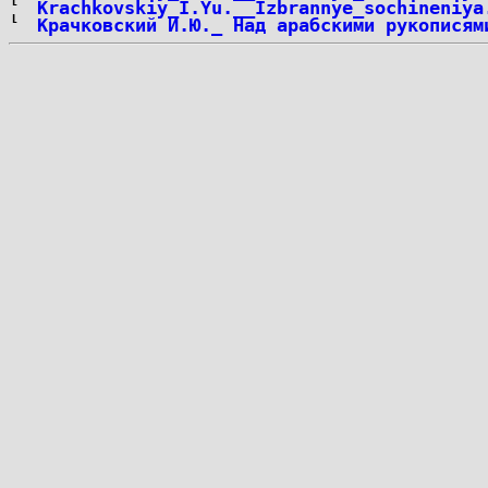
Krachkovskiy_I.Yu.__Izbrannye_sochineniya
Крачковский И.Ю._ Над арабскими рукописям