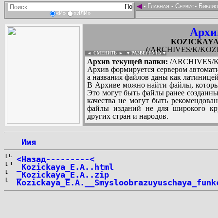
◄
-
Главная
-
Сервис
-
Библио
«И»
«ИЛИ»
Архи
KOZICKAYA_E
(/ARCHIVES/K/KOZIC
◄ СМЕНИТЬ
►
|
▼ РАЗВЕРНУТЬ ▼
Архив текущей папки:
/ARCHIVES/K/
Архив формируется сервером автомати
а названия файлов даны как латиницей
В Архиве можно найти файлы, которы
Это могут быть файлы ранее созданны
качества не могут быть рекомендован
файлы изданий не для широкого кру
других стран и народов.
 Имя
...
<Назад---------<
_Kozickaya_E.A..html
_Kozickaya_E.A..zip
Kozickaya_E.A.__Smysloobrazuyuschaya_funk