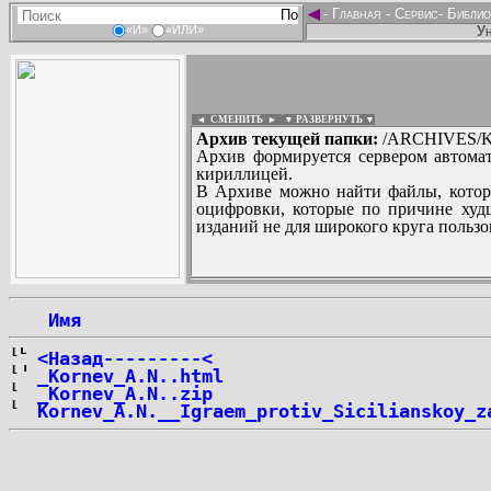
◄
-
Главная
-
Сервис
-
Библио
Ун
«И»
«ИЛИ»
◄ СМЕНИТЬ
►
|
▼ РАЗВЕРНУТЬ ▼
Архив текущей папки:
/ARCHIVES/K/
Архив формируется сервером автомат
кириллицей.
В Архиве можно найти файлы, котор
оцифровки, которые по причине худш
изданий не для широкого круга пользо
...
 Имя
<Назад---------<
_Kornev_A.N..html
_Kornev_A.N..zip
Kornev_A.N.__Igraem_protiv_Sicilianskoy_z