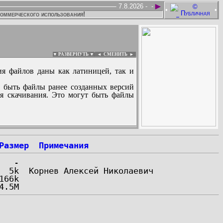
►
7.8.2026 -
-
•
•
коммерческого использования!
▼ РАЗВЕРНУТЬ ▼
|
◄
СМЕНИТЬ ►
ия файлов даны как латиницей, так и
 быть файлы ранее созданных версий
ля скачивания. Это могут быть файлы
:
Размер
Примечания