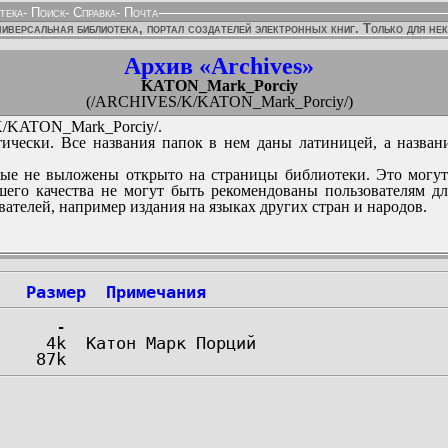
тека
-
Поиск
-
Справка
-
Почта
иверсальная библиотека, портал создателей электронных книг. Только для не
Архив «Archives»
KATON_Mark_Porciy
(/ARCHIVES/K/KATON_Mark_Porciy/)
KATON_Mark_Porciy/.
ически. Все названия папок в нем даны латиницей, а назван
ые не выложены открыто на страницы библиотеки. Это могут
его качества не могут быть рекомендованы пользователям д
вателей, например издания на языках других стран и народов.
Размер
Примечания