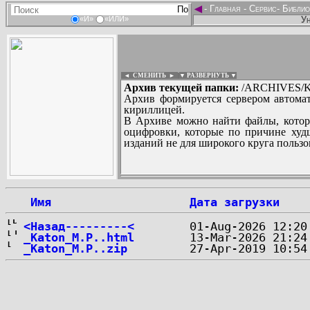
◄
-
Главная
-
Сервис
-
Библио
Ун
«И»
«ИЛИ»
◄ СМЕНИТЬ
►
|
▼ РАЗВЕРНУТЬ ▼
Архив текущей папки:
/ARCHIVES/K/
Архив формируется сервером автомат
кириллицей.
В Архиве можно найти файлы, котор
оцифровки, которые по причине худш
изданий не для широкого круга пользо
...
 Имя
Дата загрузки
<Назад---------<
_Katon_M.P..html
_Katon_M.P..zip