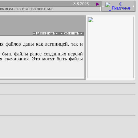
►
8.8.2026 -
-
•
•
коммерческого использования!
▼ РАЗВЕРНУТЬ ▼
|
◄
СМЕНИТЬ ►
ия файлов даны как латиницей, так и
 быть файлы ранее созданных версий
ля скачивания. Это могут быть файлы
: