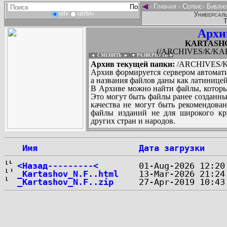
◄
-
Главная
-
Сервис
-
Библио
Универсаль
«И»
«ИЛИ»
Т
Архи
KARTASHOV
(/ARCHIVES/K/KAR
◄ СМЕНИТЬ
►
|
▼ РАЗВЕРНУТЬ ▼
Архив текущей папки:
/ARCHIVES/K/
Архив формируется сервером автомати
а названия файлов даны как латиницей
В Архиве можно найти файлы, которы
Это могут быть файлы ранее созданны
качества не могут быть рекомендован
файлы изданий не для широкого кру
других стран и народов.
 Имя
Дата загрузки
...
<Назад---------<
_Kartashov_N.F..html
_Kartashov_N.F..zip