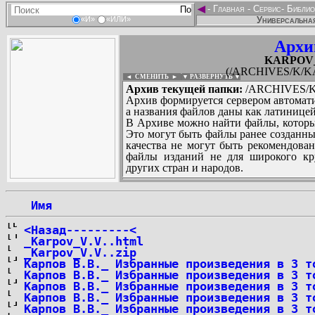
◄
-
Главная
-
Сервис
-
Библио
Универсальная
«И»
«ИЛИ»
Архи
KARPOV_V
(/ARCHIVES/K/KAR
◄ СМЕНИТЬ
►
|
▼ РАЗВЕРНУТЬ ▼
Архив текущей папки:
/ARCHIVES/K/
Архив формируется сервером автомати
а названия файлов даны как латиницей
В Архиве можно найти файлы, которы
Это могут быть файлы ранее созданны
качества не могут быть рекомендован
файлы изданий не для широкого кру
других стран и народов.
 Имя
...
<Назад---------<
_Karpov_V.V..html
_Karpov_V.V..zip
Карпов В.В._ Избранные произведения в 3 т
Карпов В.В._ Избранные произведения в 3 т
Карпов В.В._ Избранные произведения в 3 т
Карпов В.В._ Избранные произведения в 3 т
Карпов В.В._ Избранные произведения в 3 т