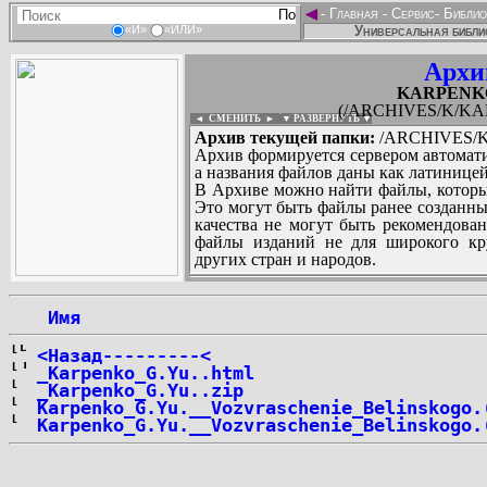
◄
-
Главная
-
Сервис
-
Библио
Универсальная библи
«И»
«ИЛИ»
Архи
KARPENKO_
(/ARCHIVES/K/KAR
◄ СМЕНИТЬ
►
|
▼ РАЗВЕРНУТЬ ▼
Архив текущей папки:
/ARCHIVES/K/
Архив формируется сервером автомати
а названия файлов даны как латиницей
В Архиве можно найти файлы, которы
Это могут быть файлы ранее созданны
качества не могут быть рекомендован
файлы изданий не для широкого кру
других стран и народов.
 Имя
...
<Назад---------<
_Karpenko_G.Yu..html
_Karpenko_G.Yu..zip
Karpenko_G.Yu.__Vozvraschenie_Belinskogo.
Karpenko_G.Yu.__Vozvraschenie_Belinskogo.