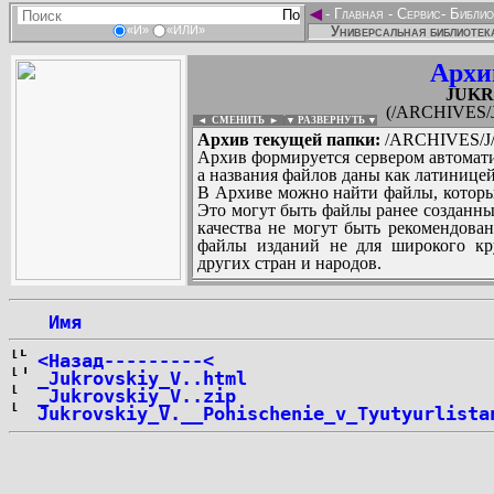
◄
-
Главная
-
Сервис
-
Библио
Универсальная библиотека
«И»
«ИЛИ»
Архи
JUKR
(/ARCHIVES/
◄ СМЕНИТЬ
►
|
▼ РАЗВЕРНУТЬ ▼
Архив текущей папки:
/ARCHIVES/J
Архив формируется сервером автомати
а названия файлов даны как латиницей
В Архиве можно найти файлы, которы
Это могут быть файлы ранее созданны
качества не могут быть рекомендован
файлы изданий не для широкого кру
других стран и народов.
 Имя
...
<Назад---------<
_Jukrovskiy_V..html
_Jukrovskiy_V..zip
Jukrovskiy_V.__Pohischenie_v_Tyutyurlista