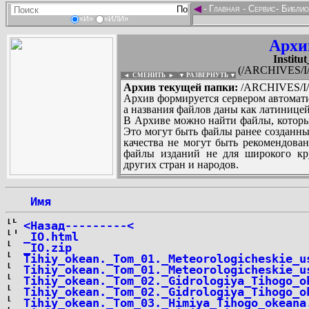
◄
-
Главная
-
Сервис
-
Библио
«И»
«ИЛИ»
Архи
Institu
(/ARCHIVES/I/I
◄ СМЕНИТЬ
►
|
▼ РАЗВЕРНУТЬ ▼
Архив текущей папки:
/ARCHIVES/I/In
Архив формируется сервером автомати
а названия файлов даны как латиницей
В Архиве можно найти файлы, которы
Это могут быть файлы ранее созданны
качества не могут быть рекомендован
файлы изданий не для широкого кру
других стран и народов.
 Имя
...
<Назад---------<
_IO.html
_IO.zip
Tihiy_okean._Tom_01._Meteorologicheskie_u
Tihiy_okean._Tom_01._Meteorologicheskie_u
Tihiy_okean._Tom_02._Gidrologiya_Tihogo_o
Tihiy_okean._Tom_02._Gidrologiya_Tihogo_o
Tihiy_okean._Tom_03._Himiya_Tihogo_okeana