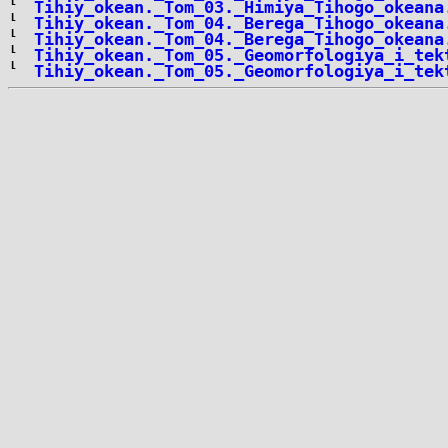
Tihiy_okean._Tom_03._Himiya_Tihogo_okeana
Tihiy_okean._Tom_04._Berega_Tihogo_okeana
Tihiy_okean._Tom_04._Berega_Tihogo_okeana
Tihiy_okean._Tom_05._Geomorfologiya_i_tek
Tihiy_okean._Tom_05._Geomorfologiya_i_tek