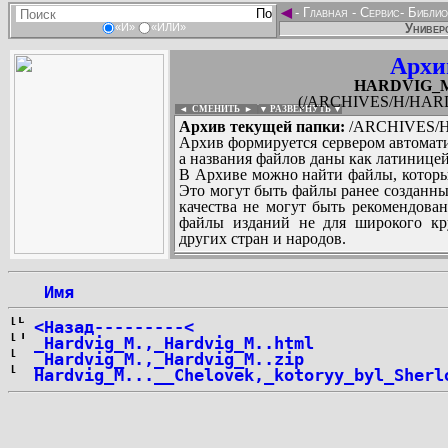
◄
-
Главная
-
Сервис
-
Библио
Универс
«И»
«ИЛИ»
Архи
HARDVIG_Ma
(/ARCHIVES/H/HARD
◄ СМЕНИТЬ
►
|
▼ РАЗВЕРНУТЬ ▼
Архив текущей папки:
/ARCHIVES/H
Архив формируется сервером автомати
а названия файлов даны как латиницей
В Архиве можно найти файлы, которы
Это могут быть файлы ранее созданны
качества не могут быть рекомендован
файлы изданий не для широкого кру
других стран и народов.
 Имя
...
<Назад---------<
_Hardvig_M.,_Hardvig_M..html
_Hardvig_M.,_Hardvig_M..zip
Hardvig_M...__Chelovek,_kotoryy_byl_Sherl