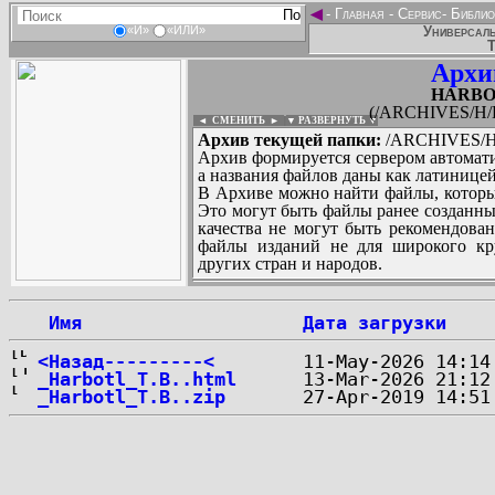
◄
-
Главная
-
Сервис
-
Библио
Универсаль
«И»
«ИЛИ»
Т
Архи
HARBOT
(/ARCHIVES/H/
◄ СМЕНИТЬ
►
|
▼ РАЗВЕРНУТЬ ▼
Архив текущей папки:
/ARCHIVES/H
Архив формируется сервером автомати
а названия файлов даны как латиницей
В Архиве можно найти файлы, которы
Это могут быть файлы ранее созданны
качества не могут быть рекомендован
файлы изданий не для широкого кру
других стран и народов.
 Имя
Дата загрузки
...
<Назад---------<
_Harbotl_T.B..html
_Harbotl_T.B..zip