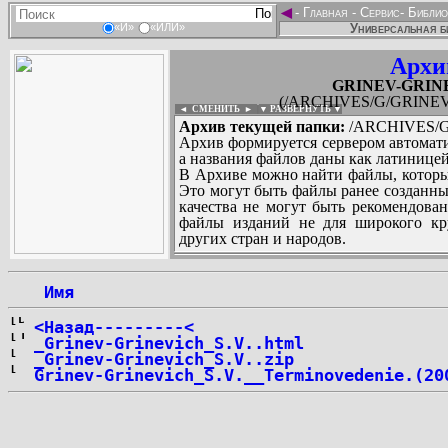
◄
-
Главная
-
Сервис
-
Библио
Универсальная б
«И»
«ИЛИ»
Архи
GRINEV-GRINEV
(/ARCHIVES/G/GRINEV-
◄ СМЕНИТЬ
►
|
▼ РАЗВЕРНУТЬ ▼
Архив текущей папки:
/ARCHIVES/G/
Архив формируется сервером автомати
а названия файлов даны как латиницей
В Архиве можно найти файлы, которы
Это могут быть файлы ранее созданны
качества не могут быть рекомендован
файлы изданий не для широкого кру
других стран и народов.
 Имя
...
<Назад---------<
_Grinev-Grinevich_S.V..html
_Grinev-Grinevich_S.V..zip
Grinev-Grinevich_S.V.__Terminovedenie.(20