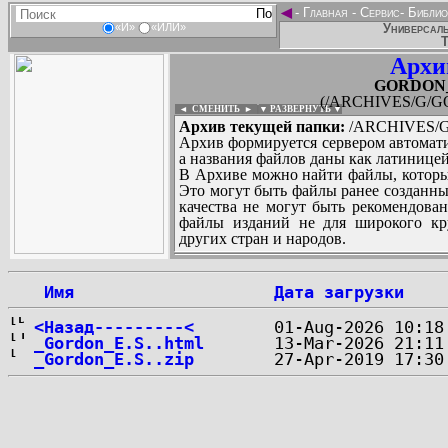
◄
-
Главная
-
Сервис
-
Библио
Универсаль
«И»
«ИЛИ»
Т
Архи
GORDON_E
(/ARCHIVES/G/GO
◄ СМЕНИТЬ
►
|
▼ РАЗВЕРНУТЬ ▼
Архив текущей папки:
/ARCHIVES/G
Архив формируется сервером автомати
а названия файлов даны как латиницей
В Архиве можно найти файлы, которы
Это могут быть файлы ранее созданны
качества не могут быть рекомендован
файлы изданий не для широкого кру
других стран и народов.
 Имя
Дата загрузки
...
<Назад---------<
_Gordon_E.S..html
_Gordon_E.S..zip