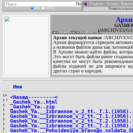
◄
-
Главная
-
Сервис
-
Библио
Универсальная
«И»
«ИЛИ»
Архи
GASHEK_Y
(/ARCHIVES/G/GA
◄ СМЕНИТЬ
►
|
▼ РАЗВЕРНУТЬ ▼
Архив текущей папки:
/ARCHIVES/G/G
Архив формируется сервером автомати
а названия файлов даны как латиницей
В Архиве можно найти файлы, которы
Это могут быть файлы ранее созданны
качества не могут быть рекомендован
файлы изданий не для широкого кру
других стран и народов.
 Имя
...
<Назад---------<
_Gashek_Ya..html
_Gashek_Ya..zip
Gashek_Ya.__Izbrannoe_v_2_tt._T.1.(1958).
Gashek_Ya.__Izbrannoe_v_2_tt._T.1.(1958).
Gashek_Ya.__Izbrannoe_v_2_tt._T.2.(1958).
Gashek_Ya.__Izbrannoe_v_2_tt._T.2.(1958).
Gashek_Ya.__Pohojdeniya_bravogo_soldata_S