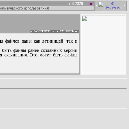
►
7.8.2026 -
-
•
•
коммерческого использования!
▼ РАЗВЕРНУТЬ ▼
|
◄
СМЕНИТЬ ►
ия файлов даны как латиницей, так и
 быть файлы ранее созданных версий
ля скачивания. Это могут быть файлы
: