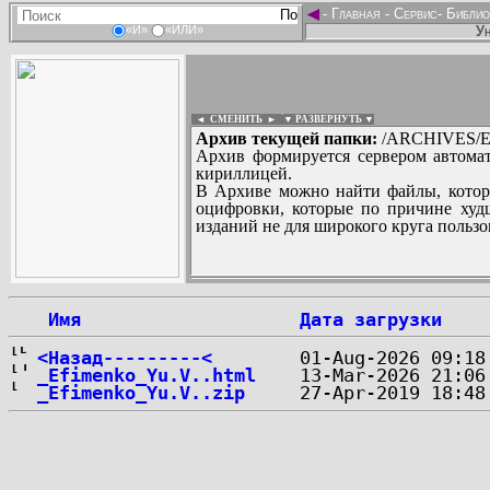
◄
-
Главная
-
Сервис
-
Библио
Ун
«И»
«ИЛИ»
◄ СМЕНИТЬ
►
|
▼ РАЗВЕРНУТЬ ▼
Архив текущей папки:
/ARCHIVES/E/
Архив формируется сервером автомат
кириллицей.
В Архиве можно найти файлы, котор
оцифровки, которые по причине худш
изданий не для широкого круга пользо
...
 Имя
Дата загрузки
<Назад---------<
_Efimenko_Yu.V..html
_Efimenko_Yu.V..zip