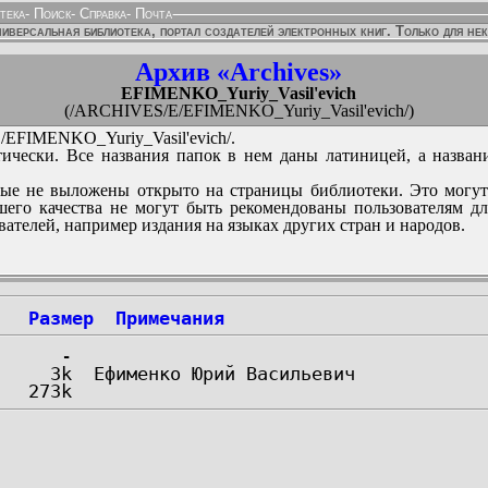
тека
-
Поиск
-
Справка
-
Почта
иверсальная библиотека, портал создателей электронных книг. Только для не
Архив «Archives»
EFIMENKO_Yuriy_Vasil'evich
(/ARCHIVES/E/EFIMENKO_Yuriy_Vasil'evich/)
EFIMENKO_Yuriy_Vasil'evich/.
ически. Все названия папок в нем даны латиницей, а назван
ые не выложены открыто на страницы библиотеки. Это могут
его качества не могут быть рекомендованы пользователям д
вателей, например издания на языках других стран и народов.
Размер
Примечания