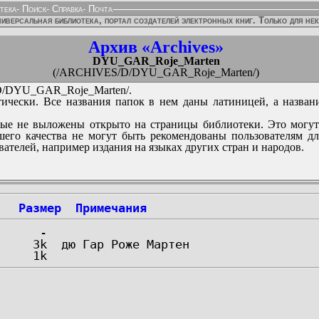
тека
-
Поиск
-
Справка
-
Почта
иверсальная библиотека, портал создателей электронных книг. Только для не
Архив «Archives»
DYU_GAR_Roje_Marten
(/ARCHIVES/D/DYU_GAR_Roje_Marten/)
/DYU_GAR_Roje_Marten/.
ически. Все названия папок в нем даны латиницей, а назван
ые не выложены открыто на страницы библиотеки. Это могут
его качества не могут быть рекомендованы пользователям д
вателей, например издания на языках других стран и народов.
Размер
Примечания