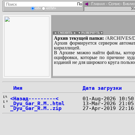
◄
-
Главная
-
Сервис
-
Библио
Ун
«И»
«ИЛИ»
◄ СМЕНИТЬ
►
|
▼ РАЗВЕРНУТЬ ▼
Архив текущей папки:
/ARCHIVES/D
Архив формируется сервером автомат
кириллицей.
В Архиве можно найти файлы, котор
оцифровки, которые по причине худш
изданий не для широкого круга пользо
...
 Имя
Дата загрузки
<Назад---------<
_Dyu_Gar_R.M..html
_Dyu_Gar_R.M..zip