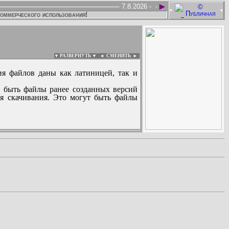
►
7.8.2026 -
-
•
•
коммерческого использования!
▼ РАЗВЕРНУТЬ ▼
|
◄
СМЕНИТЬ ►
ия файлов даны как латиницей, так и
 быть файлы ранее созданных версий
ля скачивания. Это могут быть файлы
: