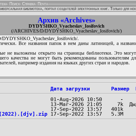
тека
-
Поиск
-
Справка
-
Почта
иверсальная библиотека, портал создателей электронных книг. Только для не
Архив «Archives»
DYDYSHKO_Vyacheslav_Iosifovich
(/ARCHIVES/D/DYDYSHKO_Vyacheslav_Iosifovich/)
DYDYSHKO_Vyacheslav_Iosifovich/.
ически. Все названия папок в нем даны латиницей, а назван
ые не выложены открыто на страницы библиотеки. Это могут
его качества не могут быть рекомендованы пользователям д
вателей, например издания на языках других стран и народов.
Дата загрузки
Размер
(2022).[djv].zip