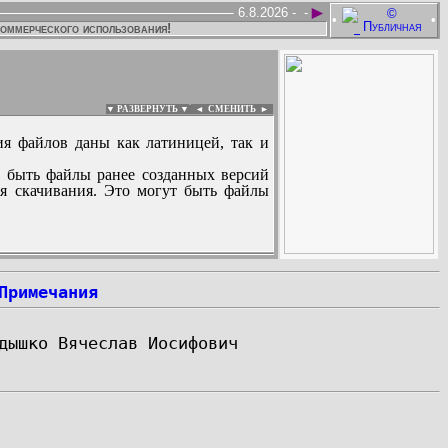
►
6.8.2026 -
-
•
•
коммерческого использования!
▼ РАЗВЕРНУТЬ ▼
|
◄
СМЕНИТЬ ►
ия файлов даны как латиницей, так и
 быть файлы ранее созданных версий
ля скачивания. Это могут быть файлы
:
Примечания