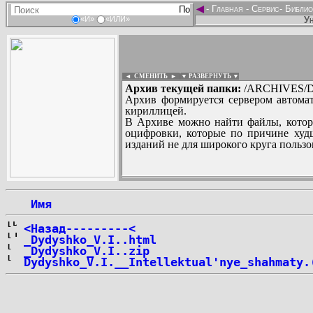
◄
-
Главная
-
Сервис
-
Библио
Ун
«И»
«ИЛИ»
◄ СМЕНИТЬ
►
|
▼ РАЗВЕРНУТЬ ▼
Архив текущей папки:
/ARCHIVES/D/
Архив формируется сервером автомат
кириллицей.
В Архиве можно найти файлы, котор
оцифровки, которые по причине худш
изданий не для широкого круга пользо
...
 Имя
<Назад---------<
_Dydyshko_V.I..html
_Dydyshko_V.I..zip
Dydyshko_V.I.__Intellektual'nye_shahmaty.