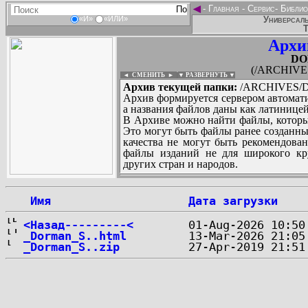
◄
-
Главная
-
Сервис
-
Библио
Универсаль
«И»
«ИЛИ»
Т
Архи
DO
(/ARCHIVE
◄ СМЕНИТЬ
►
|
▼ РАЗВЕРНУТЬ ▼
Архив текущей папки:
/ARCHIVES/D
Архив формируется сервером автомати
а названия файлов даны как латиницей
В Архиве можно найти файлы, которы
Это могут быть файлы ранее созданны
качества не могут быть рекомендован
файлы изданий не для широкого кру
других стран и народов.
 Имя
Дата загрузки
...
<Назад---------<
_Dorman_S..html
_Dorman_S..zip