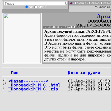
◄
-
Главная
-
Сервис
-
Библио
Универсаль
«И»
«ИЛИ»
Т
Архи
DOMOGACKIH
(/ARCHIVES/D/DOMO
◄ СМЕНИТЬ
►
|
▼ РАЗВЕРНУТЬ ▼
Архив текущей папки:
/ARCHIVES/D/
Архив формируется сервером автомати
а названия файлов даны как латиницей
В Архиве можно найти файлы, которы
Это могут быть файлы ранее созданны
качества не могут быть рекомендован
файлы изданий не для широкого кру
других стран и народов.
 Имя
Дата загрузки
...
<Назад---------<
_Domogackih_M.G..html
_Domogackih_M.G..zip