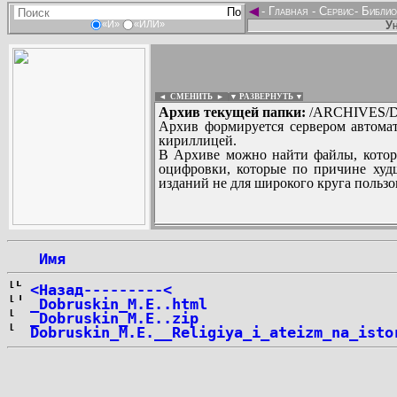
◄
-
Главная
-
Сервис
-
Библио
Ун
«И»
«ИЛИ»
◄ СМЕНИТЬ
►
|
▼ РАЗВЕРНУТЬ ▼
Архив текущей папки:
/ARCHIVES/D
Архив формируется сервером автомат
кириллицей.
В Архиве можно найти файлы, котор
оцифровки, которые по причине худш
изданий не для широкого круга пользо
...
 Имя
<Назад---------<
_Dobruskin_M.E..html
_Dobruskin_M.E..zip
Dobruskin_M.E.__Religiya_i_ateizm_na_isto