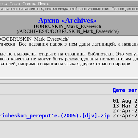
тека
-
Поиск
-
Справка
-
Почта
иверсальная библиотека, портал создателей электронных книг. Только для не
Архив «Archives»
DOBRUSKIN_Mark_Evseevich
(/ARCHIVES/D/DOBRUSKIN_Mark_Evseevich/)
/DOBRUSKIN_Mark_Evseevich/.
ически. Все названия папок в нем даны латиницей, а назван
ые не выложены открыто на страницы библиотеки. Это могут
его качества не могут быть рекомендованы пользователям д
вателей, например издания на языках других стран и народов.
Дата заг
richeskom_pereput'e.(2005).[djv].zip